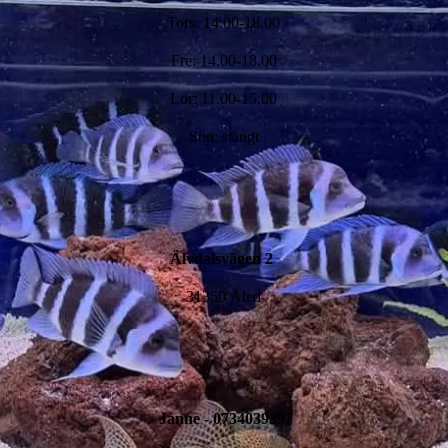
Tors: 14.00-18.00
Fre: 14.00-18.00
Lör: 11.00-15.00
Sön: stängt
Älvdalsvägen 2
31350 Åled
Janne - 0734039397